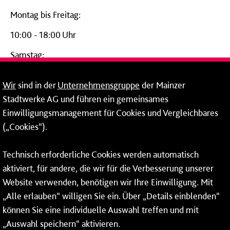
Montag bis Freitag:
10:00 - 18:00 Uhr
Samstag:
09:00 - 14:00 Uhr
Wir
sind in der
Unternehmensgruppe
der Mainzer
24-Stunden-Telefon*
Stadtwerke AG und führen ein gemeinsames
Einwilligungsmanagement für Cookies und Vergleichbares
06131 – 12 77 77
(„Cookies“).
Fax: 06131 – 12 66 66
Technisch erforderliche Cookies werden automatisch
aktiviert, für andere, die wir für die Verbesserung unserer
* Montags bis freitags bis 7 und ab 18 Uhr sowie an
Website verwenden, benötigen wir Ihre Einwilligung. Mit
Wochenenden und Feiertagen ganztags werden Ihre
„Alle erlauben“ willigen Sie ein. Über „Details einblenden“
Anrufe je nach Themenauswahl an ein Callcenter des
RMV oder von nextbike weitergeleitet. Dort erhalten Sie
können Sie eine individuelle Auswahl treffen und mit
ausschließlich Auskünfte zum Fahrplan bzw. zu
„Auswahl speichern“ aktivieren.