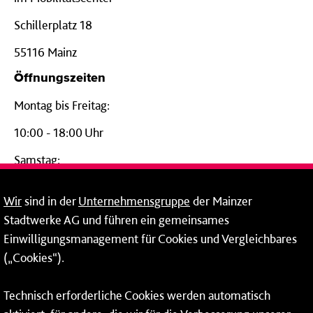
Schillerplatz 18
55116 Mainz
Öffnungszeiten
Montag bis Freitag:
10:00 - 18:00 Uhr
Samstag:
09:00 - 14:00 Uhr
Wir
sind in der
Unternehmensgruppe
der Mainzer
24-Stunden-Telefon*
Stadtwerke AG und führen ein gemeinsames
Einwilligungsmanagement für Cookies und Vergleichbares
06131 – 12 77 77
(„Cookies“).
Fax: 06131 – 12 66 66
Technisch erforderliche Cookies werden automatisch