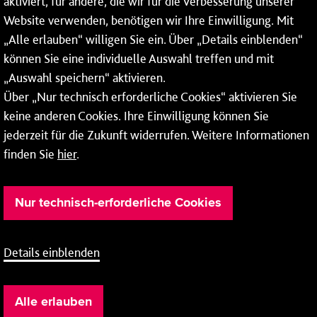
aktiviert, für andere, die wir für die Verbesserung unserer
* Montags bis freitags bis 7 und ab 18 Uhr sowie an
Website verwenden, benötigen wir Ihre Einwilligung. Mit
Wochenenden und Feiertagen ganztags werden Ihre
„Alle erlauben“ willigen Sie ein. Über „Details einblenden“
Anrufe je nach Themenauswahl an ein Callcenter des
RMV oder von nextbike weitergeleitet. Dort erhalten Sie
können Sie eine individuelle Auswahl treffen und mit
ausschließlich Auskünfte zum Fahrplan bzw. zu
„Auswahl speichern“ aktivieren.
meinRad.
Über „Nur technisch erforderliche Cookies“ aktivieren Sie
keine anderen Cookies. Ihre Einwilligung können Sie
jederzeit für die Zukunft widerrufen. Weitere Informationen
finden Sie
hier
.
Nur technisch-erforderliche Cookies
Details einblenden
Barrierefreiheit
Cookie-Einstellung
Impressum
Alle erlauben