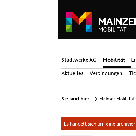
Hauptnavigation
Stadtwerke AG
Mobilität
E
Aktuelles
Verbindungen
Ti
Sie sind hier
Mainzer Mobilität
Es handelt sich um eine archiviert