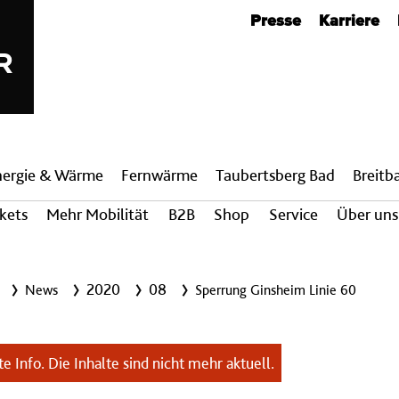
Metanavigation
Presse
Karriere
nergie & Wärme
Fern­wärme
Taubertsberg Bad
Breit­
ckets
Mehr Mobilität
B2B
Shop
Service
Über uns
2020
08
News
Sperrung Ginsheim Linie 60
e Info. Die Inhalte sind nicht mehr aktuell.