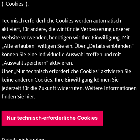
(„Cookies“).
Fax: 06131 – 12 66 66
Technisch erforderliche Cookies werden automatisch
aktiviert, für andere, die wir für die Verbesserung unserer
* Montags bis freitags bis 7 und ab 18 Uhr sowie an
Website verwenden, benötigen wir Ihre Einwilligung. Mit
Wochenenden und Feiertagen ganztags werden Ihre
„Alle erlauben“ willigen Sie ein. Über „Details einblenden“
Anrufe je nach Themenauswahl an ein Callcenter des
RMV oder von nextbike weitergeleitet. Dort erhalten Sie
können Sie eine individuelle Auswahl treffen und mit
ausschließlich Auskünfte zum Fahrplan bzw. zu
„Auswahl speichern“ aktivieren.
meinRad.
Über „Nur technisch erforderliche Cookies“ aktivieren Sie
keine anderen Cookies. Ihre Einwilligung können Sie
jederzeit für die Zukunft widerrufen. Weitere Informationen
finden Sie
hier
.
Nur technisch-erforderliche Cookies
Details einblenden