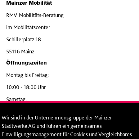
Mainzer Mobilität
RMV-Mobilitäts-Beratung
im Mobilitätscenter
Schillerplatz 18
55116 Mainz
Öffnungszeiten
Montag bis Freitag:
10:00 - 18:00 Uhr
Samstag:
09:00 - 14:00 Uhr
Wir
sind in der
Unternehmensgruppe
der Mainzer
24-Stunden-Telefon*
Stadtwerke AG und führen ein gemeinsames
Einwilligungsmanagement für Cookies und Vergleichbares
06131 – 12 77 77