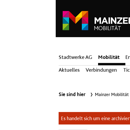
Hauptnavigation
Stadtwerke AG
Mobilität
E
Aktuelles
Verbindungen
Ti
Sie sind hier
Mainzer Mobilität
Es handelt sich um eine archiviert