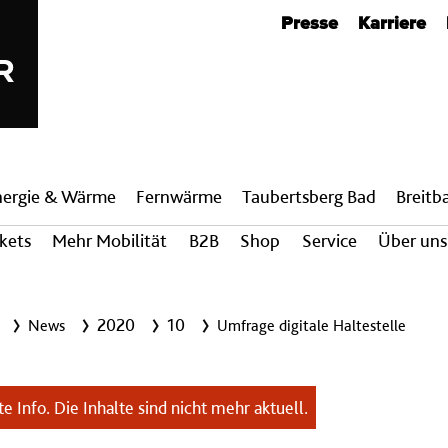
Metanavigation
Presse
Karriere
nergie & Wärme
Fern­wärme
Taubertsberg Bad
Breit­
ckets
Mehr Mobilität
B2B
Shop
Service
Über uns
2020
10
News
Umfrage digitale Haltestelle
e Info. Die Inhalte sind nicht mehr aktuell.