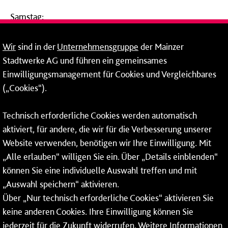
Samstag:
09:00 - 14:00 Uhr
Wir
sind in der
Unternehmensgruppe
der Mainzer
24-Stunden-Telefon*
Stadtwerke AG und führen ein gemeinsames
Einwilligungsmanagement für Cookies und Vergleichbares
06131 – 12 77 77
(„Cookies“).
Fax: 06131 – 12 66 66
Technisch erforderliche Cookies werden automatisch
aktiviert, für andere, die wir für die Verbesserung unserer
* Montags bis freitags bis 7 und ab 18 Uhr sowie an
Website verwenden, benötigen wir Ihre Einwilligung. Mit
Wochenenden und Feiertagen ganztags werden Ihre
„Alle erlauben“ willigen Sie ein. Über „Details einblenden“
Anrufe je nach Themenauswahl an ein Callcenter des
RMV oder von nextbike weitergeleitet. Dort erhalten Sie
können Sie eine individuelle Auswahl treffen und mit
ausschließlich Auskünfte zum Fahrplan bzw. zu
„Auswahl speichern“ aktivieren.
meinRad.
Über „Nur technisch erforderliche Cookies“ aktivieren Sie
keine anderen Cookies. Ihre Einwilligung können Sie
jederzeit für die Zukunft widerrufen. Weitere Informationen