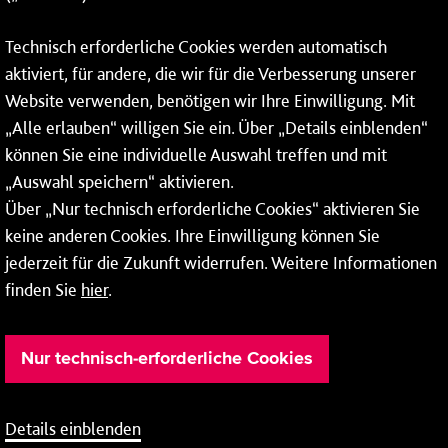
Fax: 06131 – 12 66 66
Technisch erforderliche Cookies werden automatisch
aktiviert, für andere, die wir für die Verbesserung unserer
* Montags bis freitags bis 7 und ab 18 Uhr sowie an
Website verwenden, benötigen wir Ihre Einwilligung. Mit
Wochenenden und Feiertagen ganztags werden Ihre
„Alle erlauben“ willigen Sie ein. Über „Details einblenden“
Anrufe je nach Themenauswahl an ein Callcenter des
RMV oder von nextbike weitergeleitet. Dort erhalten Sie
können Sie eine individuelle Auswahl treffen und mit
ausschließlich Auskünfte zum Fahrplan bzw. zu
„Auswahl speichern“ aktivieren.
meinRad.
Über „Nur technisch erforderliche Cookies“ aktivieren Sie
keine anderen Cookies. Ihre Einwilligung können Sie
jederzeit für die Zukunft widerrufen. Weitere Informationen
finden Sie
hier
.
Nur technisch-erforderliche Cookies
Details einblenden