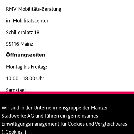
RMV-Mobilitäts-Beratung
im Mobilitätscenter
Schillerplatz 18
55116 Mainz
Öffnungszeiten
Montag bis Freitag:
10:00 - 18:00 Uhr
Samstag:
09:00 - 14:00 Uhr
Wir
sind in der
Unternehmensgruppe
der Mainzer
24-Stunden-Telefon*
Stadtwerke AG und führen ein gemeinsames
Einwilligungsmanagement für Cookies und Vergleichbares
06131 – 12 77 77
(„Cookies“).