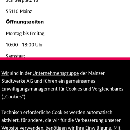
55116 Mainz
Öffnungszeiten
Montag bis Freitag:
10:00 - 18:00 Uhr
Samstag:
09:00 - 14:00 Uhr
Wir
sind in der
Unternehmensgruppe
der Mainzer
24-Stunden-Telefon*
Stadtwerke AG und führen ein gemeinsames
Einwilligungsmanagement für Cookies und Vergleichbares
06131 – 12 77 77
(„Cookies“).
Fax: 06131 – 12 66 66
Technisch erforderliche Cookies werden automatisch
aktiviert, für andere, die wir für die Verbesserung unserer
* Montags bis freitags bis 7 und ab 18 Uhr sowie an
Website verwenden, benötigen wir Ihre Einwilligung. Mit
Wochenenden und Feiertagen ganztags werden Ihre