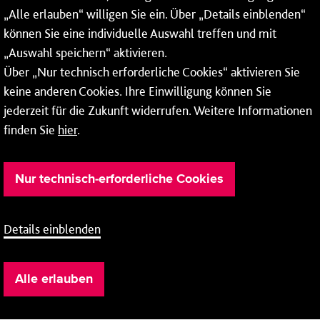
„Alle erlauben“ willigen Sie ein. Über „Details einblenden“
Anrufe je nach Themenauswahl an ein Callcenter des
RMV oder von nextbike weitergeleitet. Dort erhalten Sie
können Sie eine individuelle Auswahl treffen und mit
ausschließlich Auskünfte zum Fahrplan bzw. zu
„Auswahl speichern“ aktivieren.
meinRad.
Über „Nur technisch erforderliche Cookies“ aktivieren Sie
keine anderen Cookies. Ihre Einwilligung können Sie
jederzeit für die Zukunft widerrufen. Weitere Informationen
finden Sie
hier
.
Nur technisch-erforderliche Cookies
Details einblenden
Barrierefreiheit
Cookie-Einstellung
Impressum
Alle erlauben
Datenschutz