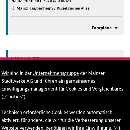
Mainz-Mombach
/
Am Lemmchen
/
Mainz-Laubenheim
Rüsselsheimer Allee
nach
Fahrpläne
Bus
Linie 78
Mainz-Oberstadt
/
Landwehrweg
Wir
sind in der
Unternehmensgruppe
der Mainzer
/
Mainz-Finthen
Römerquelle
nach
Stadtwerke AG und führen ein gemeinsames
Einwilligungsmanagement für Cookies und Vergleichbares
Fahrpläne
(„Cookies“).
Technisch erforderliche Cookies werden automatisch
aktiviert, für andere, die wir für die Verbesserung unserer
Bus
Linie 78
Website verwenden, benötigen wir Ihre Einwilligung. Mit