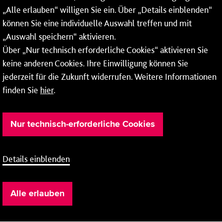
„Alle erlauben“ willigen Sie ein. Über „Details einblenden“
Mainz-Finthen
/
Römerquelle
können Sie eine individuelle Auswahl treffen und mit
/
Mainz-Oberstadt
Landwehrweg
nach
„Auswahl speichern“ aktivieren.
Über „Nur technisch erforderliche Cookies“ aktivieren Sie
Fahrpläne
keine anderen Cookies. Ihre Einwilligung können Sie
jederzeit für die Zukunft widerrufen. Weitere Informationen
finden Sie
hier
.
Bus
Linie 90
Nur technisch-erforderliche Cookies
Mainz-Laubenheim
/
Rüsselsheimer Allee
/
Mainz-Marienborn
Bahnhof
nach
Details einblenden
Fahrpläne
Alle erlauben