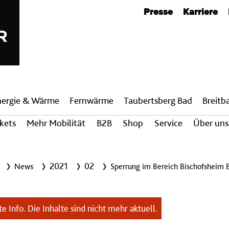
Metanavigation
Presse
Karriere
nergie & Wärme
Fern­wärme
Taubertsberg Bad
Breit­
ckets
Mehr Mobilität
B2B
Shop
Service
Über uns
2021
02
News
Sperrung im Bereich Bischofsheim 
e Info. Die Inhalte sind nicht mehr aktuell.