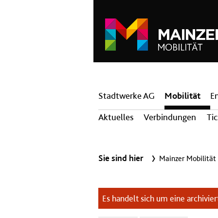
Hauptnavigation
Stadtwerke AG
Mobilität
E
Aktuelles
Verbindungen
Ti
Sie sind hier
Mainzer Mobilität
Es handelt sich um eine archiviert