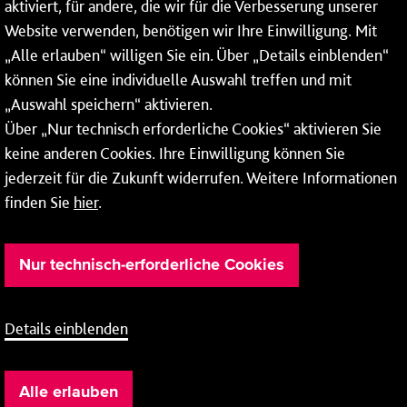
aktiviert, für andere, die wir für die Verbesserung unserer
* Montags bis freitags bis 7 und ab 18 Uhr sowie an
Website verwenden, benötigen wir Ihre Einwilligung. Mit
Wochenenden und Feiertagen ganztags werden Ihre
„Alle erlauben“ willigen Sie ein. Über „Details einblenden“
Anrufe je nach Themenauswahl an ein Callcenter des
RMV oder von nextbike weitergeleitet. Dort erhalten Sie
können Sie eine individuelle Auswahl treffen und mit
ausschließlich Auskünfte zum Fahrplan bzw. zu
„Auswahl speichern“ aktivieren.
meinRad.
Über „Nur technisch erforderliche Cookies“ aktivieren Sie
keine anderen Cookies. Ihre Einwilligung können Sie
jederzeit für die Zukunft widerrufen. Weitere Informationen
finden Sie
hier
.
Nur technisch-erforderliche Cookies
Details einblenden
Barrierefreiheit
Cookie-Einstellung
Impressum
Alle erlauben