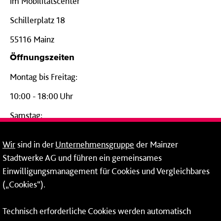
im Mobilitätscenter
Schillerplatz 18
55116 Mainz
Öffnungszeiten
Montag bis Freitag:
10:00 - 18:00 Uhr
Samstag:
09:00 - 14:00 Uhr
Wir
sind in der
Unternehmensgruppe
der Mainzer
24-Stunden-Telefon*
Stadtwerke AG und führen ein gemeinsames
Einwilligungsmanagement für Cookies und Vergleichbares
06131 – 12 77 77
(„Cookies“).
Fax: 06131 – 12 66 66
Technisch erforderliche Cookies werden automatisch