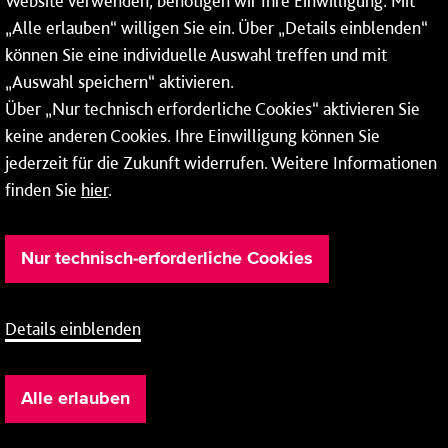
Website verwenden, benötigen wir Ihre Einwilligung. Mit
Wochenenden und Feiertagen ganztags werden Ihre
„Alle erlauben“ willigen Sie ein. Über „Details einblenden“
Anrufe je nach Themenauswahl an ein Callcenter des
RMV oder von nextbike weitergeleitet. Dort erhalten Sie
können Sie eine individuelle Auswahl treffen und mit
ausschließlich Auskünfte zum Fahrplan bzw. zu
„Auswahl speichern“ aktivieren.
meinRad.
Über „Nur technisch erforderliche Cookies“ aktivieren Sie
keine anderen Cookies. Ihre Einwilligung können Sie
jederzeit für die Zukunft widerrufen. Weitere Informationen
finden Sie
hier
.
Nur technisch-erforderliche Cookies
Details einblenden
Barrierefreiheit
Cookie-Einstellung
Impressum
Alle erlauben
Datenschutz