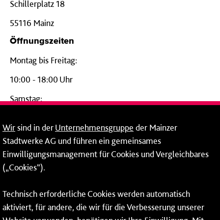
Schillerplatz 18
55116 Mainz
Öffnungszeiten
Montag bis Freitag:
10:00 - 18:00 Uhr
Samstag:
09:00 - 14:00 Uhr
Wir
sind in der
Unternehmensgruppe
der Mainzer
24-Stunden-Telefon*
Stadtwerke AG und führen ein gemeinsames
Einwilligungsmanagement für Cookies und Vergleichbares
06131 – 12 77 77
(„Cookies“).
Fax: 06131 – 12 66 66
Technisch erforderliche Cookies werden automatisch
aktiviert, für andere, die wir für die Verbesserung unserer
* Montags bis freitags bis 7 und ab 18 Uhr sowie an