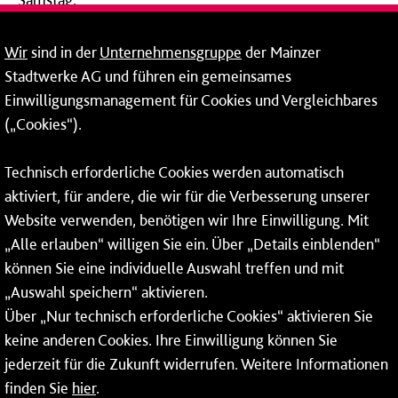
09:00 - 14:00 Uhr
Wir
sind in der
Unternehmensgruppe
der Mainzer
24-Stunden-Telefon*
Stadtwerke AG und führen ein gemeinsames
Einwilligungsmanagement für Cookies und Vergleichbares
06131 – 12 77 77
(„Cookies“).
Fax: 06131 – 12 66 66
Technisch erforderliche Cookies werden automatisch
aktiviert, für andere, die wir für die Verbesserung unserer
* Montags bis freitags bis 7 und ab 18 Uhr sowie an
Website verwenden, benötigen wir Ihre Einwilligung. Mit
Wochenenden und Feiertagen ganztags werden Ihre
„Alle erlauben“ willigen Sie ein. Über „Details einblenden“
Anrufe je nach Themenauswahl an ein Callcenter des
RMV oder von nextbike weitergeleitet. Dort erhalten Sie
können Sie eine individuelle Auswahl treffen und mit
ausschließlich Auskünfte zum Fahrplan bzw. zu
„Auswahl speichern“ aktivieren.
meinRad.
Über „Nur technisch erforderliche Cookies“ aktivieren Sie
keine anderen Cookies. Ihre Einwilligung können Sie
jederzeit für die Zukunft widerrufen. Weitere Informationen
finden Sie
hier
.