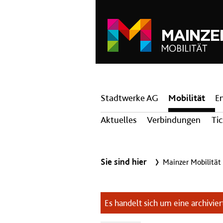
Hauptnavigation
Stadtwerke AG
Mobilität
E
Aktuelles
Verbindungen
Ti
Sie sind hier
Mainzer Mobilität
Es handelt sich um eine archiviert