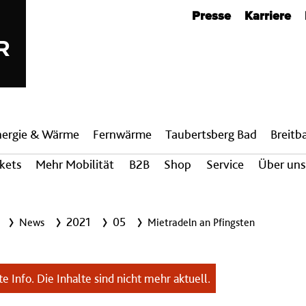
Metanavigation
Presse
Karriere
nergie & Wärme
Fern­wärme
Taubertsberg Bad
Breit­
ckets
Mehr Mobilität
B2B
Shop
Service
Über uns
2021
05
News
Mietradeln an Pfingsten
e Info. Die Inhalte sind nicht mehr aktuell.