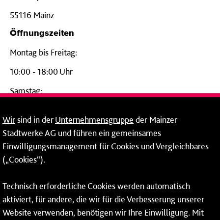
55116 Mainz
Öffnungszeiten
Montag bis Freitag:
10:00 - 18:00 Uhr
Samstag:
09:00 - 14:00 Uhr
Wir
sind in der
Unternehmensgruppe
der Mainzer
24-Stunden-Telefon*
Stadtwerke AG und führen ein gemeinsames
Einwilligungsmanagement für Cookies und Vergleichbares
06131 – 12 77 77
(„Cookies“).
Fax: 06131 – 12 66 66
Technisch erforderliche Cookies werden automatisch
aktiviert, für andere, die wir für die Verbesserung unserer
* Montags bis freitags bis 7 und ab 18 Uhr sowie an
Website verwenden, benötigen wir Ihre Einwilligung. Mit
Wochenenden und Feiertagen ganztags werden Ihre