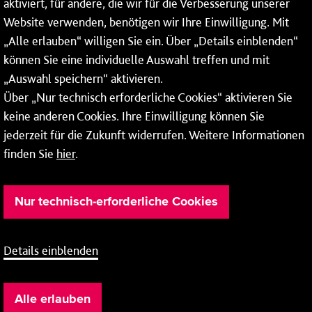
aktiviert, für andere, die wir für die Verbesserung unserer
* Montags bis freitags bis 7 und ab 18 Uhr sowie an
Website verwenden, benötigen wir Ihre Einwilligung. Mit
Wochenenden und Feiertagen ganztags werden Ihre
„Alle erlauben“ willigen Sie ein. Über „Details einblenden“
Anrufe je nach Themenauswahl an ein Callcenter des
RMV oder von nextbike weitergeleitet. Dort erhalten Sie
können Sie eine individuelle Auswahl treffen und mit
ausschließlich Auskünfte zum Fahrplan bzw. zu
„Auswahl speichern“ aktivieren.
meinRad.
Über „Nur technisch erforderliche Cookies“ aktivieren Sie
keine anderen Cookies. Ihre Einwilligung können Sie
jederzeit für die Zukunft widerrufen. Weitere Informationen
finden Sie
hier
.
Nur technisch-erforderliche Cookies
Details einblenden
Barrierefreiheit
Cookie-Einstellung
Impressum
Alle erlauben