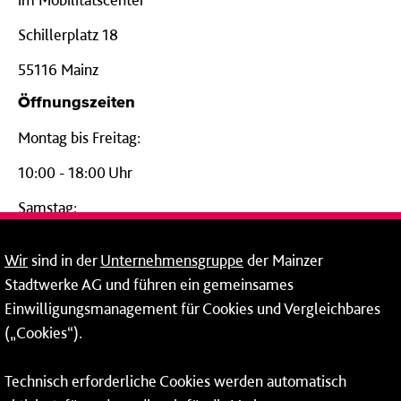
Schillerplatz 18
55116 Mainz
Öffnungszeiten
Montag bis Freitag:
10:00 - 18:00 Uhr
Samstag:
09:00 - 14:00 Uhr
Wir
sind in der
Unternehmensgruppe
der Mainzer
24-Stunden-Telefon*
Stadtwerke AG und führen ein gemeinsames
Einwilligungsmanagement für Cookies und Vergleichbares
06131 – 12 77 77
(„Cookies“).
Fax: 06131 – 12 66 66
Technisch erforderliche Cookies werden automatisch