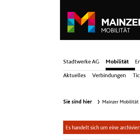
Hauptnavigation
Stadtwerke AG
Mobilität
E
Aktuelles
Verbindungen
Ti
Sie sind hier
Mainzer Mobilität
Es handelt sich um eine archiviert