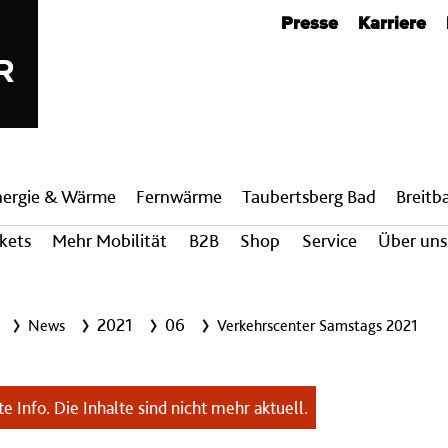
Metanavigation
Presse
Karriere
nergie & Wärme
Fern­wärme
Taubertsberg Bad
Breit­
ckets
Mehr Mobilität
B2B
Shop
Service
Über uns
2021
06
News
Verkehrscenter Samstags 2021
e Info. Die Inhalte sind nicht mehr aktuell.