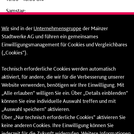
Samstag:
09:00 - 14:00 Uhr
Wir
sind in der
Unternehmensgruppe
der Mainzer
24-Stunden-Telefon*
Stadtwerke AG und führen ein gemeinsames
Einwilligungsmanagement für Cookies und Vergleichbares
06131 – 12 77 77
(„Cookies“).
Fax: 06131 – 12 66 66
Technisch erforderliche Cookies werden automatisch
aktiviert, für andere, die wir für die Verbesserung unserer
* Montags bis freitags bis 7 und ab 18 Uhr sowie an
Website verwenden, benötigen wir Ihre Einwilligung. Mit
Wochenenden und Feiertagen ganztags werden Ihre
„Alle erlauben“ willigen Sie ein. Über „Details einblenden“
Anrufe je nach Themenauswahl an ein Callcenter des
RMV oder von nextbike weitergeleitet. Dort erhalten Sie
können Sie eine individuelle Auswahl treffen und mit
ausschließlich Auskünfte zum Fahrplan bzw. zu
„Auswahl speichern“ aktivieren.
meinRad.
Über „Nur technisch erforderliche Cookies“ aktivieren Sie
keine anderen Cookies. Ihre Einwilligung können Sie
jederzeit für die Zukunft widerrufen. Weitere Informationen