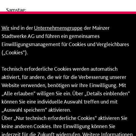
Samstag:
09:00 - 14:00 Uhr
Wir
sind in der
Unternehmensgruppe
der Mainzer
24-Stunden-Telefon*
Stadtwerke AG und führen ein gemeinsames
Einwilligungsmanagement für Cookies und Vergleichbares
06131 – 12 77 77
(„Cookies“).
Fax: 06131 – 12 66 66
Technisch erforderliche Cookies werden automatisch
aktiviert, für andere, die wir für die Verbesserung unserer
* Montags bis freitags bis 7 und ab 18 Uhr sowie an
Website verwenden, benötigen wir Ihre Einwilligung. Mit
Wochenenden und Feiertagen ganztags werden Ihre
„Alle erlauben“ willigen Sie ein. Über „Details einblenden“
Anrufe je nach Themenauswahl an ein Callcenter des
RMV oder von nextbike weitergeleitet. Dort erhalten Sie
können Sie eine individuelle Auswahl treffen und mit
ausschließlich Auskünfte zum Fahrplan bzw. zu
„Auswahl speichern“ aktivieren.
meinRad.
Über „Nur technisch erforderliche Cookies“ aktivieren Sie
keine anderen Cookies. Ihre Einwilligung können Sie
jederzeit für die Zukunft widerrufen. Weitere Informationen