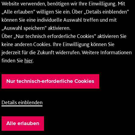
Website verwenden, benötigen wir Ihre Einwilligung. Mit
Wochenenden und Feiertagen ganztags werden Ihre
„Alle erlauben“ willigen Sie ein. Über „Details einblenden“
Anrufe je nach Themenauswahl an ein Callcenter des
RMV oder von nextbike weitergeleitet. Dort erhalten Sie
können Sie eine individuelle Auswahl treffen und mit
ausschließlich Auskünfte zum Fahrplan bzw. zu
„Auswahl speichern“ aktivieren.
meinRad.
Über „Nur technisch erforderliche Cookies“ aktivieren Sie
keine anderen Cookies. Ihre Einwilligung können Sie
jederzeit für die Zukunft widerrufen. Weitere Informationen
finden Sie
hier
.
Nur technisch-erforderliche Cookies
Details einblenden
Barrierefreiheit
Cookie-Einstellung
Impressum
Alle erlauben
Datenschutz