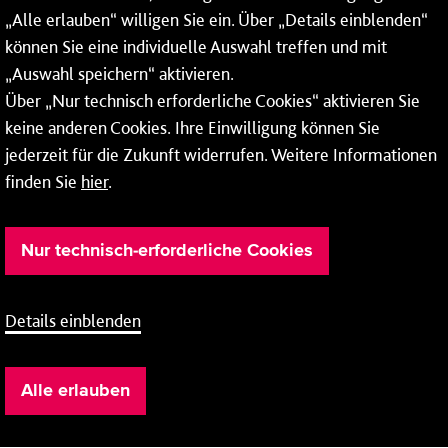
„Alle erlauben“ willigen Sie ein. Über „Details einblenden“
Bus
Linie N7
können Sie eine individuelle Auswahl treffen und mit
Wiesbaden
/
„Auswahl speichern“ aktivieren.
Platz der Deutschen Einheit
/
Über „Nur technisch erforderliche Cookies“ aktivieren Sie
Mainz-Kostheim
Winterstraße
nach
keine anderen Cookies. Ihre Einwilligung können Sie
jederzeit für die Zukunft widerrufen. Weitere Informationen
Fahrpläne
finden Sie
hier
.
Nur technisch-erforderliche Cookies
Details einblenden
Alle erlauben