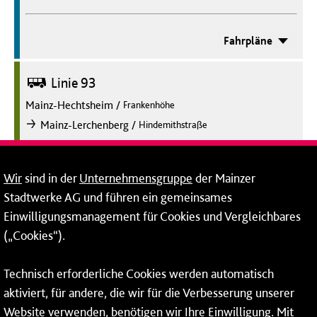
Fahrpläne
Bus
Linie 93
Mainz-Hechtsheim
/
Frankenhöhe
/
Mainz-Lerchenberg
Hindemithstraße
nach
Fahrpläne
Wir
sind in der
Unternehmensgruppe
der Mainzer
Stadtwerke AG und führen ein gemeinsames
Bus
Linie 93
Einwilligungsmanagement für Cookies und Vergleichbares
(„Cookies“).
Mainz-Lerchenberg
/
Hindemithstraße
/
Mainz-Hechtsheim
Frankenhöhe
nach
Technisch erforderliche Cookies werden automatisch
aktiviert, für andere, die wir für die Verbesserung unserer
Fahrpläne
Website verwenden, benötigen wir Ihre Einwilligung. Mit