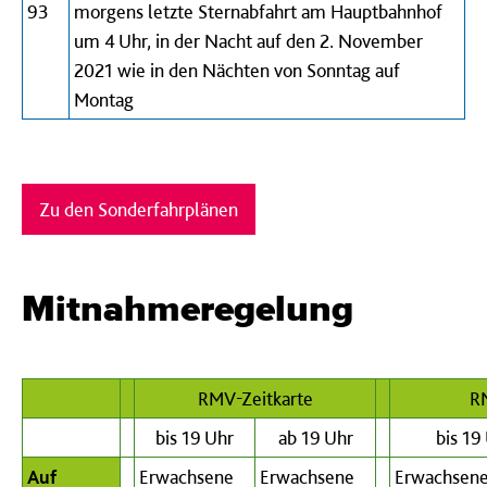
93
morgens letzte Sternabfahrt am Hauptbahnhof
um 4 Uhr, in der Nacht auf den 2. November
2021 wie in den Nächten von Sonntag auf
Montag
Zu den Sonderfahrplänen
Mitnahmeregelung
RMV-Zeitkarte
R
bis 19 Uhr
ab 19 Uhr
bis 19
Auf
Erwachsene
Erwachsene
Erwachsene