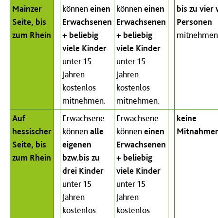
Mainzer
können
einen
können
einen
bis zu vier
Seite, bis
Erwachsenen
Erwachsenen
Personen
zum Rhein
+ beliebig
+ beliebig
mitnehmen
viele Kinder
viele Kinder
unter 15
unter 15
Jahren
Jahren
kostenlos
kostenlos
mitnehmen.
mitnehmen.
Auf
Erwachsene
Erwachsene
keine
hessischer
können
alle
können
einen
Mitnahmer
Seite, bis
eigenen
Erwachsenen
zum Rhein
bzw.bis zu
+ beliebig
drei Kinder
viele Kinder
unter 15
unter 15
Jahren
Jahren
kostenlos
kostenlos