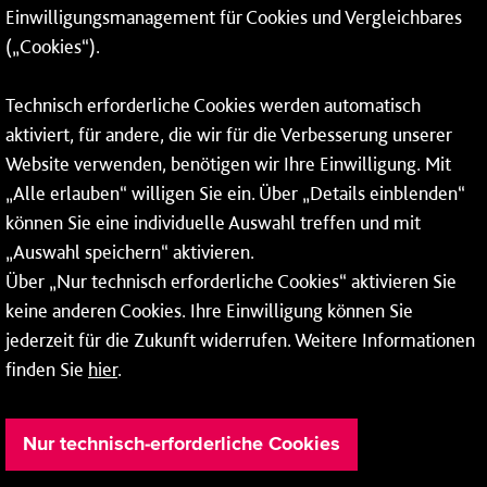
Einwilligungsmanagement für Cookies und Vergleichbares
06131 – 12 77 77
(„Cookies“).
Fax: 06131 – 12 66 66
Technisch erforderliche Cookies werden automatisch
aktiviert, für andere, die wir für die Verbesserung unserer
* Montags bis freitags bis 7 und ab 18 Uhr sowie an
Website verwenden, benötigen wir Ihre Einwilligung. Mit
Wochenenden und Feiertagen ganztags werden Ihre
„Alle erlauben“ willigen Sie ein. Über „Details einblenden“
Anrufe je nach Themenauswahl an ein Callcenter des
RMV oder von nextbike weitergeleitet. Dort erhalten Sie
können Sie eine individuelle Auswahl treffen und mit
ausschließlich Auskünfte zum Fahrplan bzw. zu
„Auswahl speichern“ aktivieren.
meinRad.
Über „Nur technisch erforderliche Cookies“ aktivieren Sie
keine anderen Cookies. Ihre Einwilligung können Sie
jederzeit für die Zukunft widerrufen. Weitere Informationen
finden Sie
hier
.
Nur technisch-erforderliche Cookies