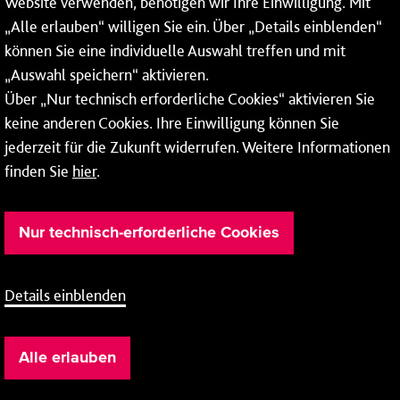
Website verwenden, benötigen wir Ihre Einwilligung. Mit
Wochenenden und Feiertagen ganztags werden Ihre
„Alle erlauben“ willigen Sie ein. Über „Details einblenden“
Anrufe je nach Themenauswahl an ein Callcenter des
RMV oder von nextbike weitergeleitet. Dort erhalten Sie
können Sie eine individuelle Auswahl treffen und mit
ausschließlich Auskünfte zum Fahrplan bzw. zu
„Auswahl speichern“ aktivieren.
meinRad.
Über „Nur technisch erforderliche Cookies“ aktivieren Sie
keine anderen Cookies. Ihre Einwilligung können Sie
jederzeit für die Zukunft widerrufen. Weitere Informationen
finden Sie
hier
.
Nur technisch-erforderliche Cookies
Details einblenden
Barrierefreiheit
Cookie-Einstellung
Impressum
Alle erlauben
Datenschutz