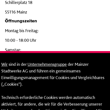
Schillerplatz 18
55116 Mainz
Öffnungszeiten
Montag bis Freitag:
10:00 - 18:00 Uhr
Samstag:
09:00 - 14:00 Uhr
Wir
sind in der
Unternehmensgruppe
der Mainzer
24-Stunden-Telefon*
Stadtwerke AG und führen ein gemeinsames
Einwilligungsmanagement für Cookies und Vergleichbares
06131 – 12 77 77
(„Cookies“).
Fax: 06131 – 12 66 66
Technisch erforderliche Cookies werden automatisch
aktiviert, für andere, die wir für die Verbesserung unserer
* Montags bis freitags bis 7 und ab 18 Uhr sowie an