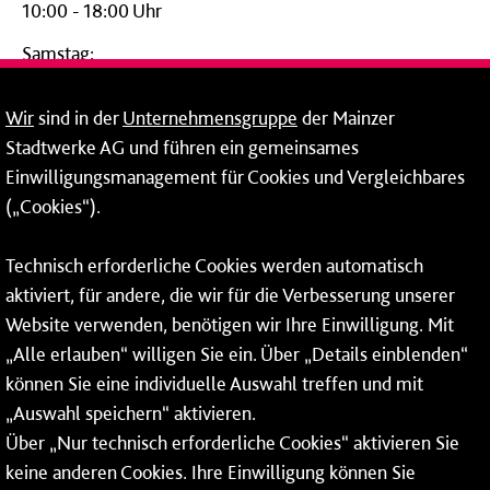
10:00 - 18:00 Uhr
Samstag:
09:00 - 14:00 Uhr
Wir
sind in der
Unternehmensgruppe
der Mainzer
24-Stunden-Telefon*
Stadtwerke AG und führen ein gemeinsames
Einwilligungsmanagement für Cookies und Vergleichbares
06131 – 12 77 77
(„Cookies“).
Fax: 06131 – 12 66 66
Technisch erforderliche Cookies werden automatisch
aktiviert, für andere, die wir für die Verbesserung unserer
* Montags bis freitags bis 7 und ab 18 Uhr sowie an
Website verwenden, benötigen wir Ihre Einwilligung. Mit
Wochenenden und Feiertagen ganztags werden Ihre
„Alle erlauben“ willigen Sie ein. Über „Details einblenden“
Anrufe je nach Themenauswahl an ein Callcenter des
RMV oder von nextbike weitergeleitet. Dort erhalten Sie
können Sie eine individuelle Auswahl treffen und mit
ausschließlich Auskünfte zum Fahrplan bzw. zu
„Auswahl speichern“ aktivieren.
meinRad.
Über „Nur technisch erforderliche Cookies“ aktivieren Sie
keine anderen Cookies. Ihre Einwilligung können Sie