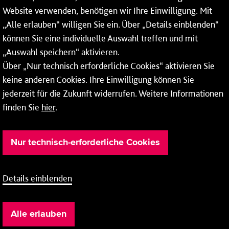
* Montags bis freitags bis 7 und ab 18 Uhr sowie an
Website verwenden, benötigen wir Ihre Einwilligung. Mit
Wochenenden und Feiertagen ganztags werden Ihre
„Alle erlauben“ willigen Sie ein. Über „Details einblenden“
Anrufe je nach Themenauswahl an ein Callcenter des
RMV oder von nextbike weitergeleitet. Dort erhalten Sie
können Sie eine individuelle Auswahl treffen und mit
ausschließlich Auskünfte zum Fahrplan bzw. zu
„Auswahl speichern“ aktivieren.
meinRad.
Über „Nur technisch erforderliche Cookies“ aktivieren Sie
keine anderen Cookies. Ihre Einwilligung können Sie
jederzeit für die Zukunft widerrufen. Weitere Informationen
finden Sie
hier
.
Nur technisch-erforderliche Cookies
Details einblenden
Barrierefreiheit
Cookie-Einstellung
Impressum
Alle erlauben
Datenschutz