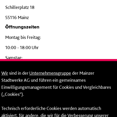
Schillerplatz 18
55116 Mainz
Öffnungszeiten
Montag bis Freitag:
10:00 - 18:00 Uhr
Samstag:
09:00 - 14:00 Uhr
Wir
sind in der
Unternehmensgruppe
der Mainzer
24-Stunden-Telefon*
Stadtwerke AG und führen ein gemeinsames
Einwilligungsmanagement für Cookies und Vergleichbares
06131 – 12 77 77
(„Cookies“).
Fax: 06131 – 12 66 66
Technisch erforderliche Cookies werden automatisch
aktiviert, für andere, die wir für die Verbesserung unserer