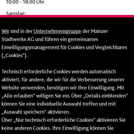
10:00 - 18:00 Uhr
Samstag:
09:00 - 14:00 Uhr
Wir
sind in der
Unternehmensgruppe
der Mainzer
24-Stunden-Telefon*
Stadtwerke AG und führen ein gemeinsames
Einwilligungsmanagement für Cookies und Vergleichbares
06131 – 12 77 77
(„Cookies“).
Fax: 06131 – 12 66 66
Technisch erforderliche Cookies werden automatisch
aktiviert, für andere, die wir für die Verbesserung unserer
* Montags bis freitags bis 7 und ab 18 Uhr sowie an
Website verwenden, benötigen wir Ihre Einwilligung. Mit
Wochenenden und Feiertagen ganztags werden Ihre
„Alle erlauben“ willigen Sie ein. Über „Details einblenden“
Anrufe je nach Themenauswahl an ein Callcenter des
RMV oder von nextbike weitergeleitet. Dort erhalten Sie
können Sie eine individuelle Auswahl treffen und mit
ausschließlich Auskünfte zum Fahrplan bzw. zu
„Auswahl speichern“ aktivieren.
meinRad.
Über „Nur technisch erforderliche Cookies“ aktivieren Sie
keine anderen Cookies. Ihre Einwilligung können Sie