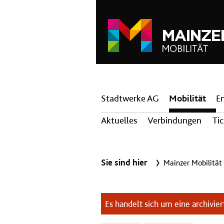
Hauptnavigation
Stadtwerke AG
Mobilität
E
Aktuelles
Verbindungen
Ti
Sie sind hier
Mainzer Mobilität
Es handelt sich um eine archiviert