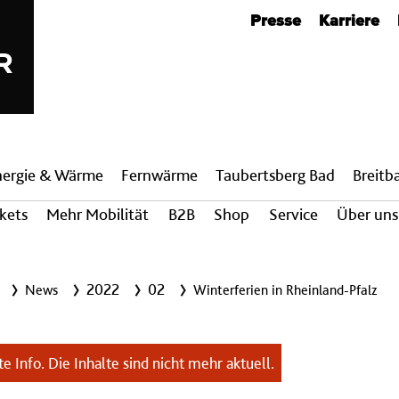
Metanavigation
Presse
Karriere
nergie & Wärme
Fern­wärme
Taubertsberg Bad
Breit­
ckets
Mehr Mobilität
B2B
Shop
Service
Über uns
2022
02
News
Winterferien in Rheinland-Pfalz
e Info. Die Inhalte sind nicht mehr aktuell.