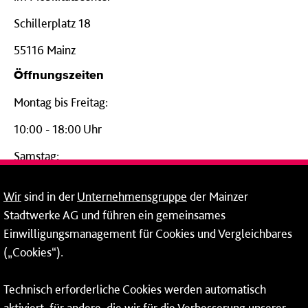
Schillerplatz 18
55116 Mainz
Öffnungszeiten
Montag bis Freitag:
10:00 - 18:00 Uhr
Samstag:
09:00 - 14:00 Uhr
Wir
sind in der
Unternehmensgruppe
der Mainzer
24-Stunden-Telefon*
Stadtwerke AG und führen ein gemeinsames
Einwilligungsmanagement für Cookies und Vergleichbares
06131 – 12 77 77
(„Cookies“).
Fax: 06131 – 12 66 66
Technisch erforderliche Cookies werden automatisch
aktiviert, für andere, die wir für die Verbesserung unserer