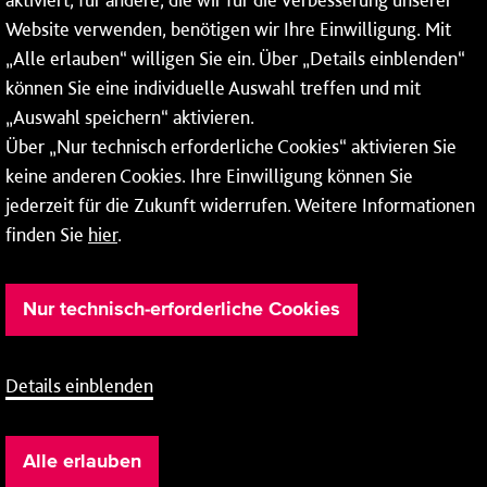
* Montags bis freitags bis 7 und ab 18 Uhr sowie an
Website verwenden, benötigen wir Ihre Einwilligung. Mit
Wochenenden und Feiertagen ganztags werden Ihre
„Alle erlauben“ willigen Sie ein. Über „Details einblenden“
Anrufe je nach Themenauswahl an ein Callcenter des
RMV oder von nextbike weitergeleitet. Dort erhalten Sie
können Sie eine individuelle Auswahl treffen und mit
ausschließlich Auskünfte zum Fahrplan bzw. zu
„Auswahl speichern“ aktivieren.
meinRad.
Über „Nur technisch erforderliche Cookies“ aktivieren Sie
keine anderen Cookies. Ihre Einwilligung können Sie
jederzeit für die Zukunft widerrufen. Weitere Informationen
finden Sie
hier
.
Nur technisch-erforderliche Cookies
Details einblenden
Barrierefreiheit
Cookie-Einstellung
Impressum
Alle erlauben