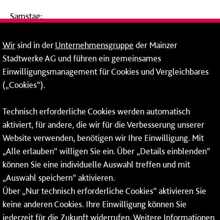
Samstag:
09:00 - 14:00 Uhr
Wir
sind in der
Unternehmensgruppe
der Mainzer
24-Stunden-Telefon*
Stadtwerke AG und führen ein gemeinsames
Einwilligungsmanagement für Cookies und Vergleichbares
06131 – 12 77 77
(„Cookies“).
Fax: 06131 – 12 66 66
Technisch erforderliche Cookies werden automatisch
aktiviert, für andere, die wir für die Verbesserung unserer
* Montags bis freitags bis 7 und ab 18 Uhr sowie an
Website verwenden, benötigen wir Ihre Einwilligung. Mit
Wochenenden und Feiertagen ganztags werden Ihre
„Alle erlauben“ willigen Sie ein. Über „Details einblenden“
Anrufe je nach Themenauswahl an ein Callcenter des
RMV oder von nextbike weitergeleitet. Dort erhalten Sie
können Sie eine individuelle Auswahl treffen und mit
ausschließlich Auskünfte zum Fahrplan bzw. zu
„Auswahl speichern“ aktivieren.
meinRad.
Über „Nur technisch erforderliche Cookies“ aktivieren Sie
keine anderen Cookies. Ihre Einwilligung können Sie
jederzeit für die Zukunft widerrufen. Weitere Informationen