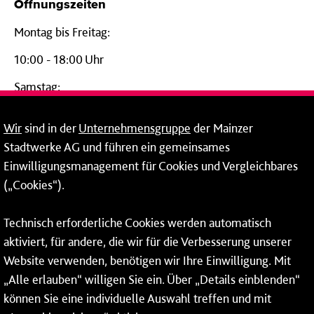
Öffnungszeiten
Montag bis Freitag:
10:00 - 18:00 Uhr
Samstag:
09:00 - 14:00 Uhr
Wir
sind in der
Unternehmensgruppe
der Mainzer
24-Stunden-Telefon*
Stadtwerke AG und führen ein gemeinsames
Einwilligungsmanagement für Cookies und Vergleichbares
06131 – 12 77 77
(„Cookies“).
Fax: 06131 – 12 66 66
Technisch erforderliche Cookies werden automatisch
aktiviert, für andere, die wir für die Verbesserung unserer
* Montags bis freitags bis 7 und ab 18 Uhr sowie an
Website verwenden, benötigen wir Ihre Einwilligung. Mit
Wochenenden und Feiertagen ganztags werden Ihre
„Alle erlauben“ willigen Sie ein. Über „Details einblenden“
Anrufe je nach Themenauswahl an ein Callcenter des
RMV oder von nextbike weitergeleitet. Dort erhalten Sie
können Sie eine individuelle Auswahl treffen und mit
ausschließlich Auskünfte zum Fahrplan bzw. zu