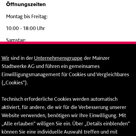
Öffnungszeiten
Montag bis Freitag:
10:00 - 18:00 Uhr
Samstag:
09:00 - 14:00 Uhr
Wir
sind in der
Unternehmensgruppe
der Mainzer
24-Stunden-Telefon*
Stadtwerke AG und führen ein gemeinsames
Einwilligungsmanagement für Cookies und Vergleichbares
06131 – 12 77 77
(„Cookies“).
Fax: 06131 – 12 66 66
Technisch erforderliche Cookies werden automatisch
aktiviert, für andere, die wir für die Verbesserung unserer
* Montags bis freitags bis 7 und ab 18 Uhr sowie an
Website verwenden, benötigen wir Ihre Einwilligung. Mit
Wochenenden und Feiertagen ganztags werden Ihre
„Alle erlauben“ willigen Sie ein. Über „Details einblenden“
Anrufe je nach Themenauswahl an ein Callcenter des
RMV oder von nextbike weitergeleitet. Dort erhalten Sie
können Sie eine individuelle Auswahl treffen und mit