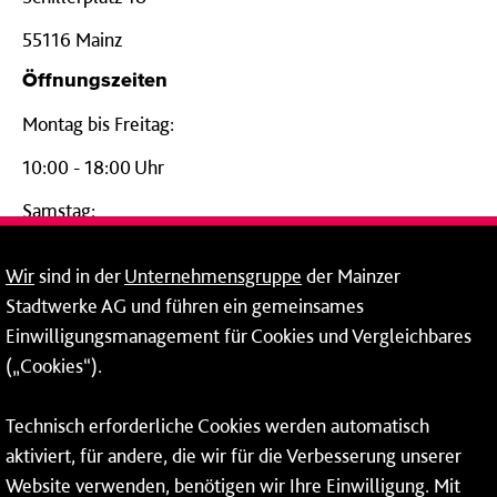
55116 Mainz
Öffnungszeiten
Montag bis Freitag:
10:00 - 18:00 Uhr
Samstag:
09:00 - 14:00 Uhr
Wir
sind in der
Unternehmensgruppe
der Mainzer
24-Stunden-Telefon*
Stadtwerke AG und führen ein gemeinsames
Einwilligungsmanagement für Cookies und Vergleichbares
06131 – 12 77 77
(„Cookies“).
Fax: 06131 – 12 66 66
Technisch erforderliche Cookies werden automatisch
aktiviert, für andere, die wir für die Verbesserung unserer
* Montags bis freitags bis 7 und ab 18 Uhr sowie an
Website verwenden, benötigen wir Ihre Einwilligung. Mit
Wochenenden und Feiertagen ganztags werden Ihre