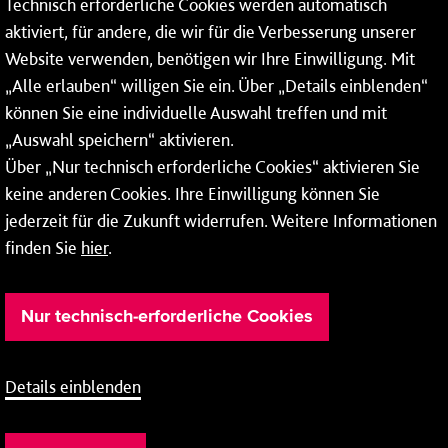
Technisch erforderliche Cookies werden automatisch
aktiviert, für andere, die wir für die Verbesserung unserer
* Montags bis freitags bis 7 und ab 18 Uhr sowie an
Website verwenden, benötigen wir Ihre Einwilligung. Mit
Wochenenden und Feiertagen ganztags werden Ihre
„Alle erlauben“ willigen Sie ein. Über „Details einblenden“
Anrufe je nach Themenauswahl an ein Callcenter des
RMV oder von nextbike weitergeleitet. Dort erhalten Sie
können Sie eine individuelle Auswahl treffen und mit
ausschließlich Auskünfte zum Fahrplan bzw. zu
„Auswahl speichern“ aktivieren.
meinRad.
Über „Nur technisch erforderliche Cookies“ aktivieren Sie
keine anderen Cookies. Ihre Einwilligung können Sie
jederzeit für die Zukunft widerrufen. Weitere Informationen
finden Sie
hier
.
Nur technisch-erforderliche Cookies
Details einblenden
Barrierefreiheit
Cookie-Einstellung
Impressum