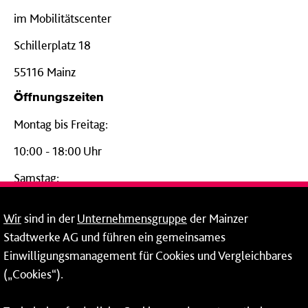
im Mobilitätscenter
Schillerplatz 18
55116 Mainz
Öffnungszeiten
Montag bis Freitag:
10:00 - 18:00 Uhr
Samstag:
09:00 - 14:00 Uhr
Wir
sind in der
Unternehmensgruppe
der Mainzer
24-Stunden-Telefon*
Stadtwerke AG und führen ein gemeinsames
Einwilligungsmanagement für Cookies und Vergleichbares
06131 – 12 77 77
(„Cookies“).
Fax: 06131 – 12 66 66