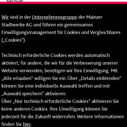
Samstag:
09:00 - 14:00 Uhr
Wir
sind in der
Unternehmensgruppe
der Mainzer
24-Stunden-Telefon*
Stadtwerke AG und führen ein gemeinsames
Einwilligungsmanagement für Cookies und Vergleichbares
06131 – 12 77 77
(„Cookies“).
Fax: 06131 – 12 66 66
Technisch erforderliche Cookies werden automatisch
aktiviert, für andere, die wir für die Verbesserung unserer
* Montags bis freitags bis 7 und ab 18 Uhr sowie an
Website verwenden, benötigen wir Ihre Einwilligung. Mit
Wochenenden und Feiertagen ganztags werden Ihre
„Alle erlauben“ willigen Sie ein. Über „Details einblenden“
Anrufe je nach Themenauswahl an ein Callcenter des
RMV oder von nextbike weitergeleitet. Dort erhalten Sie
können Sie eine individuelle Auswahl treffen und mit
ausschließlich Auskünfte zum Fahrplan bzw. zu
„Auswahl speichern“ aktivieren.
meinRad.
Über „Nur technisch erforderliche Cookies“ aktivieren Sie
keine anderen Cookies. Ihre Einwilligung können Sie
jederzeit für die Zukunft widerrufen. Weitere Informationen
finden Sie
hier
.