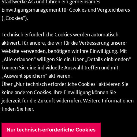
Stadtwerke AG und führen ein gemeinsames
Einwilligungsmanagement für Cookies und Vergleichbares
06131 – 12 77 77
(„Cookies“).
Fax: 06131 – 12 66 66
Technisch erforderliche Cookies werden automatisch
aktiviert, für andere, die wir für die Verbesserung unserer
* Montags bis freitags bis 7 und ab 18 Uhr sowie an
Website verwenden, benötigen wir Ihre Einwilligung. Mit
Wochenenden und Feiertagen ganztags werden Ihre
„Alle erlauben“ willigen Sie ein. Über „Details einblenden“
Anrufe je nach Themenauswahl an ein Callcenter des
RMV oder von nextbike weitergeleitet. Dort erhalten Sie
können Sie eine individuelle Auswahl treffen und mit
ausschließlich Auskünfte zum Fahrplan bzw. zu
„Auswahl speichern“ aktivieren.
meinRad.
Über „Nur technisch erforderliche Cookies“ aktivieren Sie
keine anderen Cookies. Ihre Einwilligung können Sie
jederzeit für die Zukunft widerrufen. Weitere Informationen
finden Sie
hier
.
Nur technisch-erforderliche Cookies