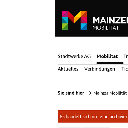
Hauptnavigation
Stadtwerke AG
Mobilität
E
Aktuelles
Verbindungen
Ti
Sie sind hier
Mainzer Mobilität
Es handelt sich um eine archiviert