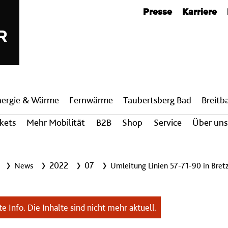
Metanavigation
Presse
Karriere
nergie & Wärme
Fern­wärme
Taubertsberg Bad
Breit­
ckets
Mehr Mobilität
B2B
Shop
Service
Über uns
2022
07
News
Umleitung Linien 57-71-90 in Bre
e Info. Die Inhalte sind nicht mehr aktuell.