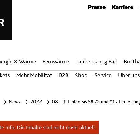
Metanavigation
Presse
Karriere
nergie & Wärme
Fern­wärme
Taubertsberg Bad
Breit­
ckets
Mehr Mobilität
B2B
Shop
Service
Über uns
2022
08
News
Linien 56 58 72 und 91 - Umleitun
e Info. Die Inhalte sind nicht mehr aktuell.