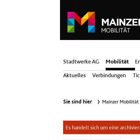
Hauptnavigation
Stadtwerke AG
Mobilität
E
Aktuelles
Verbindungen
Ti
Sie sind hier
Mainzer Mobilität
Es handelt sich um eine archiviert