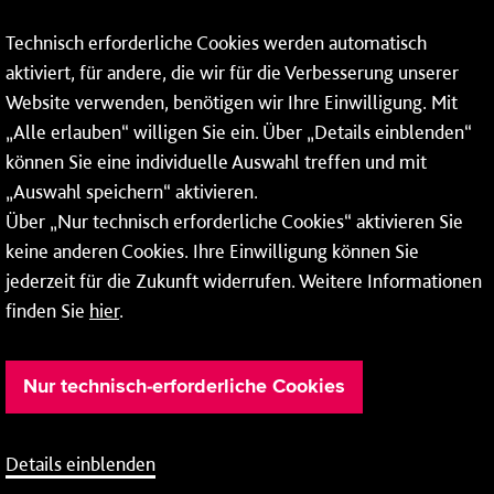
Technisch erforderliche Cookies werden automatisch
aktiviert, für andere, die wir für die Verbesserung unserer
* Montags bis freitags bis 7 und ab 18 Uhr sowie an
Website verwenden, benötigen wir Ihre Einwilligung. Mit
Wochenenden und Feiertagen ganztags werden Ihre
„Alle erlauben“ willigen Sie ein. Über „Details einblenden“
Anrufe je nach Themenauswahl an ein Callcenter des
RMV oder von nextbike weitergeleitet. Dort erhalten Sie
können Sie eine individuelle Auswahl treffen und mit
ausschließlich Auskünfte zum Fahrplan bzw. zu
„Auswahl speichern“ aktivieren.
meinRad.
Über „Nur technisch erforderliche Cookies“ aktivieren Sie
keine anderen Cookies. Ihre Einwilligung können Sie
jederzeit für die Zukunft widerrufen. Weitere Informationen
finden Sie
hier
.
Nur technisch-erforderliche Cookies
Details einblenden