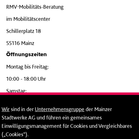
RMV-Mobilitäts-Beratung
im Mobilitätscenter
Schillerplatz 18
55116 Mainz
Öffnungszeiten
Montag bis Freitag:
10:00 - 18:00 Uhr
Samstag:
09:00 - 14:00 Uhr
Wir
sind in der
Unternehmensgruppe
der Mainzer
24-Stunden-Telefon*
Stadtwerke AG und führen ein gemeinsames
Einwilligungsmanagement für Cookies und Vergleichbares
06131 – 12 77 77
(„Cookies“).
Fax: 06131 – 12 66 66