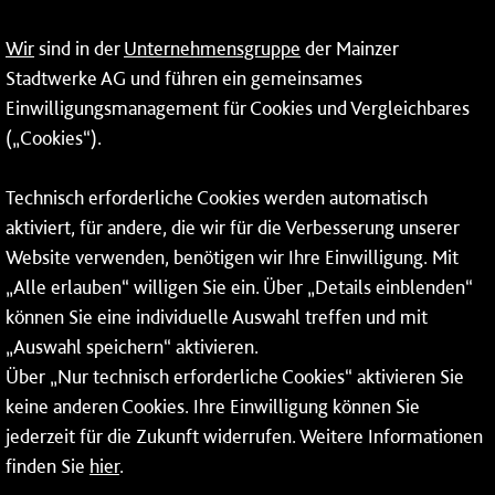
09:00 - 14:00 Uhr
Wir
sind in der
Unternehmensgruppe
der Mainzer
24-Stunden-Telefon*
Stadtwerke AG und führen ein gemeinsames
Einwilligungsmanagement für Cookies und Vergleichbares
06131 – 12 77 77
(„Cookies“).
Fax: 06131 – 12 66 66
Technisch erforderliche Cookies werden automatisch
aktiviert, für andere, die wir für die Verbesserung unserer
* Montags bis freitags bis 7 und ab 18 Uhr sowie an
Website verwenden, benötigen wir Ihre Einwilligung. Mit
Wochenenden und Feiertagen ganztags werden Ihre
„Alle erlauben“ willigen Sie ein. Über „Details einblenden“
Anrufe je nach Themenauswahl an ein Callcenter des
RMV oder von nextbike weitergeleitet. Dort erhalten Sie
können Sie eine individuelle Auswahl treffen und mit
ausschließlich Auskünfte zum Fahrplan bzw. zu
„Auswahl speichern“ aktivieren.
meinRad.
Über „Nur technisch erforderliche Cookies“ aktivieren Sie
keine anderen Cookies. Ihre Einwilligung können Sie
jederzeit für die Zukunft widerrufen. Weitere Informationen
finden Sie
hier
.