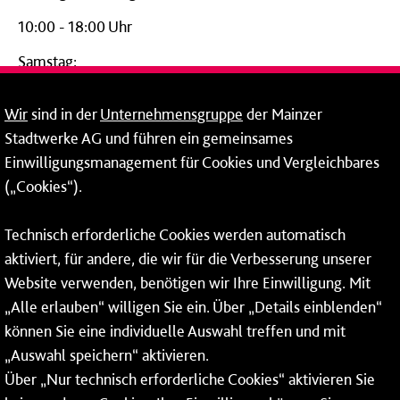
10:00 - 18:00 Uhr
Samstag:
09:00 - 14:00 Uhr
Wir
sind in der
Unternehmensgruppe
der Mainzer
24-Stunden-Telefon*
Stadtwerke AG und führen ein gemeinsames
Einwilligungsmanagement für Cookies und Vergleichbares
06131 – 12 77 77
(„Cookies“).
Fax: 06131 – 12 66 66
Technisch erforderliche Cookies werden automatisch
aktiviert, für andere, die wir für die Verbesserung unserer
* Montags bis freitags bis 7 und ab 18 Uhr sowie an
Website verwenden, benötigen wir Ihre Einwilligung. Mit
Wochenenden und Feiertagen ganztags werden Ihre
„Alle erlauben“ willigen Sie ein. Über „Details einblenden“
Anrufe je nach Themenauswahl an ein Callcenter des
RMV oder von nextbike weitergeleitet. Dort erhalten Sie
können Sie eine individuelle Auswahl treffen und mit
ausschließlich Auskünfte zum Fahrplan bzw. zu
„Auswahl speichern“ aktivieren.
meinRad.
Über „Nur technisch erforderliche Cookies“ aktivieren Sie