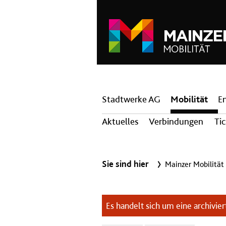
Hauptnavigation
Stadtwerke AG
Mobilität
E
Aktuelles
Verbindungen
Ti
Sie sind hier
Mainzer Mobilität
Es handelt sich um eine archiviert