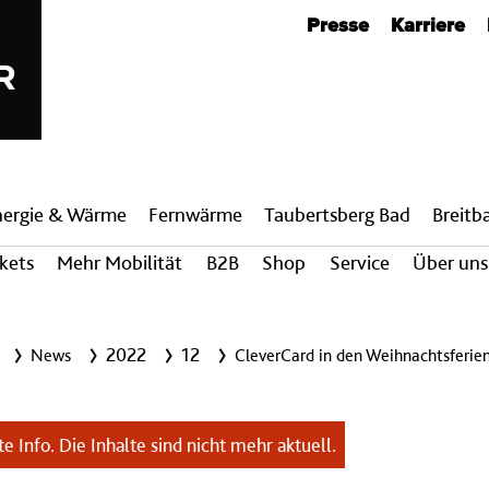
Metanavigation
Presse
Karriere
nergie & Wärme
Fern­wärme
Taubertsberg Bad
Breit­
ckets
Mehr Mobilität
B2B
Shop
Service
Über uns
2022
12
News
CleverCard in den Weihnachtsferie
e Info. Die Inhalte sind nicht mehr aktuell.