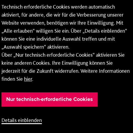
Technisch erforderliche Cookies werden automatisch
aktiviert, für andere, die wir für die Verbesserung unserer
* Montags bis freitags bis 7 und ab 18 Uhr sowie an
Website verwenden, benötigen wir Ihre Einwilligung. Mit
Wochenenden und Feiertagen ganztags werden Ihre
„Alle erlauben“ willigen Sie ein. Über „Details einblenden“
Anrufe je nach Themenauswahl an ein Callcenter des
RMV oder von nextbike weitergeleitet. Dort erhalten Sie
können Sie eine individuelle Auswahl treffen und mit
ausschließlich Auskünfte zum Fahrplan bzw. zu
„Auswahl speichern“ aktivieren.
meinRad.
Über „Nur technisch erforderliche Cookies“ aktivieren Sie
keine anderen Cookies. Ihre Einwilligung können Sie
jederzeit für die Zukunft widerrufen. Weitere Informationen
finden Sie
hier
.
Nur technisch-erforderliche Cookies
Details einblenden