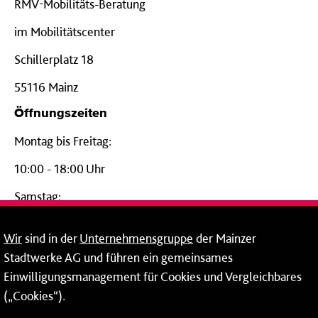
RMV-Mobilitäts-Beratung
im Mobilitätscenter
Schillerplatz 18
55116 Mainz
Öffnungszeiten
Montag bis Freitag:
10:00 - 18:00 Uhr
Samstag:
09:00 - 14:00 Uhr
Wir
sind in der
Unternehmensgruppe
der Mainzer
24-Stunden-Telefon*
Stadtwerke AG und führen ein gemeinsames
Einwilligungsmanagement für Cookies und Vergleichbares
06131 – 12 77 77
(„Cookies“).
Fax: 06131 – 12 66 66