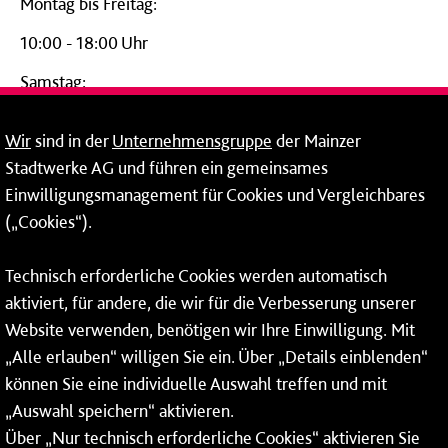
Montag bis Freitag:
10:00 - 18:00 Uhr
Samstag:
09:00 - 14:00 Uhr
Wir
sind in der
Unternehmensgruppe
der Mainzer
24-Stunden-Telefon*
Stadtwerke AG und führen ein gemeinsames
Einwilligungsmanagement für Cookies und Vergleichbares
06131 – 12 77 77
(„Cookies“).
Fax: 06131 – 12 66 66
Technisch erforderliche Cookies werden automatisch
aktiviert, für andere, die wir für die Verbesserung unserer
* Montags bis freitags bis 7 und ab 18 Uhr sowie an
Website verwenden, benötigen wir Ihre Einwilligung. Mit
Wochenenden und Feiertagen ganztags werden Ihre
„Alle erlauben“ willigen Sie ein. Über „Details einblenden“
Anrufe je nach Themenauswahl an ein Callcenter des
RMV oder von nextbike weitergeleitet. Dort erhalten Sie
können Sie eine individuelle Auswahl treffen und mit
ausschließlich Auskünfte zum Fahrplan bzw. zu
„Auswahl speichern“ aktivieren.
meinRad.
Über „Nur technisch erforderliche Cookies“ aktivieren Sie