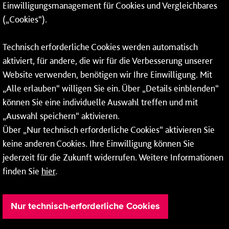
Einwilligungsmanagement für Cookies und Vergleichbares
06131 – 12 77 77
(„Cookies“).
Fax: 06131 – 12 66 66
Technisch erforderliche Cookies werden automatisch
aktiviert, für andere, die wir für die Verbesserung unserer
* Montags bis freitags bis 7 und ab 18 Uhr sowie an
Website verwenden, benötigen wir Ihre Einwilligung. Mit
Wochenenden und Feiertagen ganztags werden Ihre
„Alle erlauben“ willigen Sie ein. Über „Details einblenden“
Anrufe je nach Themenauswahl an ein Callcenter des
RMV oder von nextbike weitergeleitet. Dort erhalten Sie
können Sie eine individuelle Auswahl treffen und mit
ausschließlich Auskünfte zum Fahrplan bzw. zu
„Auswahl speichern“ aktivieren.
meinRad.
Über „Nur technisch erforderliche Cookies“ aktivieren Sie
keine anderen Cookies. Ihre Einwilligung können Sie
jederzeit für die Zukunft widerrufen. Weitere Informationen
finden Sie
hier
.
Nur technisch-erforderliche Cookies