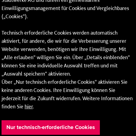
Einwilligungsmanagement für Cookies und Vergleichbares
06131 – 12 77 77
(„Cookies“).
Fax: 06131 – 12 66 66
Technisch erforderliche Cookies werden automatisch
aktiviert, für andere, die wir für die Verbesserung unserer
* Montags bis freitags bis 7 und ab 18 Uhr sowie an
Website verwenden, benötigen wir Ihre Einwilligung. Mit
Wochenenden und Feiertagen ganztags werden Ihre
„Alle erlauben“ willigen Sie ein. Über „Details einblenden“
Anrufe je nach Themenauswahl an ein Callcenter des
RMV oder von nextbike weitergeleitet. Dort erhalten Sie
können Sie eine individuelle Auswahl treffen und mit
ausschließlich Auskünfte zum Fahrplan bzw. zu
„Auswahl speichern“ aktivieren.
meinRad.
Über „Nur technisch erforderliche Cookies“ aktivieren Sie
keine anderen Cookies. Ihre Einwilligung können Sie
jederzeit für die Zukunft widerrufen. Weitere Informationen
finden Sie
hier
.
Nur technisch-erforderliche Cookies