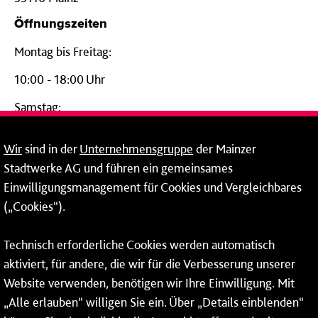
Öffnungszeiten
Montag bis Freitag:
10:00 - 18:00 Uhr
Samstag:
09:00 - 14:00 Uhr
Wir
sind in der
Unternehmensgruppe
der Mainzer
24-Stunden-Telefon*
Stadtwerke AG und führen ein gemeinsames
Einwilligungsmanagement für Cookies und Vergleichbares
06131 – 12 77 77
(„Cookies“).
Fax: 06131 – 12 66 66
Technisch erforderliche Cookies werden automatisch
aktiviert, für andere, die wir für die Verbesserung unserer
* Montags bis freitags bis 7 und ab 18 Uhr sowie an
Website verwenden, benötigen wir Ihre Einwilligung. Mit
Wochenenden und Feiertagen ganztags werden Ihre
„Alle erlauben“ willigen Sie ein. Über „Details einblenden“
Anrufe je nach Themenauswahl an ein Callcenter des