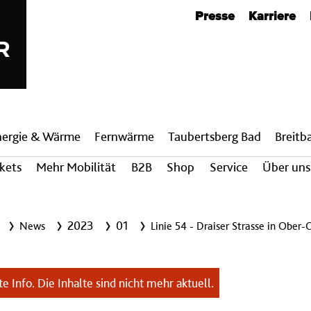
Metanavigation
Presse
Karriere
nergie & Wärme
Fern­wärme
Taubertsberg Bad
Breit­
ckets
Mehr Mobilität
B2B
Shop
Service
Über uns
2023
01
News
Linie 54 - Draiser Strasse in Ober-
e Info. Die Inhalte sind nicht mehr aktuell.