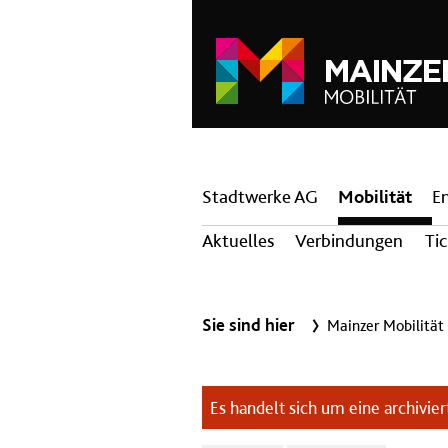
Hauptnavigation
Stadtwerke AG
Mobilität
E
Aktuelles
Verbindungen
Ti
Sie sind hier
Mainzer Mobilität
Es handelt sich um eine archiviert