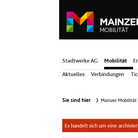
Hauptnavigation
Stadtwerke AG
Mobilität
E
Aktuelles
Verbindungen
Ti
Sie sind hier
Mainzer Mobilität
Es handelt sich um eine archiviert