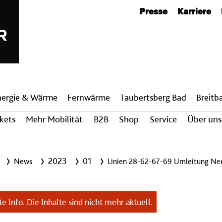
Metanavigation
Presse
Karriere
nergie & Wärme
Fern­wärme
Taubertsberg Bad
Breit­
ckets
Mehr Mobilität
B2B
Shop
Service
Über uns
2023
01
News
Linien 28-62-67-69 Umleitung Ne
e Info. Die Inhalte sind nicht mehr aktuell.