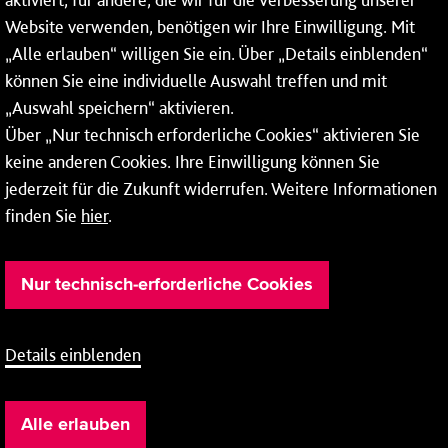
* Montags bis freitags bis 7 und ab 18 Uhr sowie an
Website verwenden, benötigen wir Ihre Einwilligung. Mit
Wochenenden und Feiertagen ganztags werden Ihre
„Alle erlauben“ willigen Sie ein. Über „Details einblenden“
Anrufe je nach Themenauswahl an ein Callcenter des
RMV oder von nextbike weitergeleitet. Dort erhalten Sie
können Sie eine individuelle Auswahl treffen und mit
ausschließlich Auskünfte zum Fahrplan bzw. zu
„Auswahl speichern“ aktivieren.
meinRad.
Über „Nur technisch erforderliche Cookies“ aktivieren Sie
keine anderen Cookies. Ihre Einwilligung können Sie
jederzeit für die Zukunft widerrufen. Weitere Informationen
finden Sie
hier
.
Nur technisch-erforderliche Cookies
Details einblenden
Barrierefreiheit
Cookie-Einstellung
Impressum
Alle erlauben