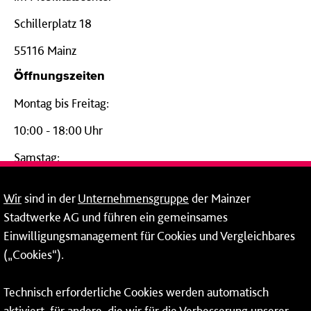
Schillerplatz 18
55116 Mainz
Öffnungszeiten
Montag bis Freitag:
10:00 - 18:00 Uhr
Samstag:
09:00 - 14:00 Uhr
Wir
sind in der
Unternehmensgruppe
der Mainzer
24-Stunden-Telefon*
Stadtwerke AG und führen ein gemeinsames
Einwilligungsmanagement für Cookies und Vergleichbares
06131 – 12 77 77
(„Cookies“).
Fax: 06131 – 12 66 66
Technisch erforderliche Cookies werden automatisch
aktiviert, für andere, die wir für die Verbesserung unserer