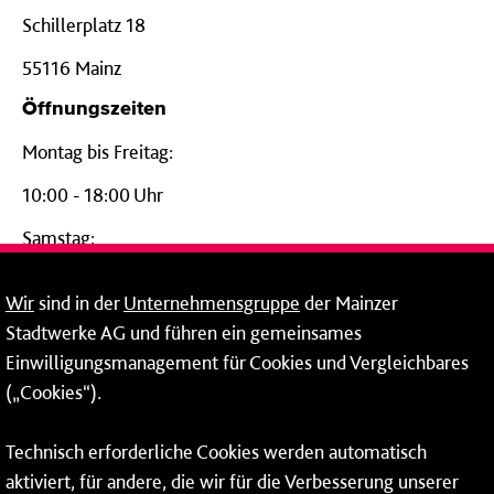
Schillerplatz 18
55116 Mainz
Öffnungszeiten
Montag bis Freitag:
10:00 - 18:00 Uhr
Samstag:
09:00 - 14:00 Uhr
Wir
sind in der
Unternehmensgruppe
der Mainzer
24-Stunden-Telefon*
Stadtwerke AG und führen ein gemeinsames
Einwilligungsmanagement für Cookies und Vergleichbares
06131 – 12 77 77
(„Cookies“).
Fax: 06131 – 12 66 66
Technisch erforderliche Cookies werden automatisch
aktiviert, für andere, die wir für die Verbesserung unserer
* Montags bis freitags bis 7 und ab 18 Uhr sowie an