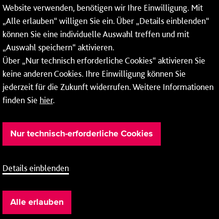
Website verwenden, benötigen wir Ihre Einwilligung. Mit
Wochenenden und Feiertagen ganztags werden Ihre
„Alle erlauben“ willigen Sie ein. Über „Details einblenden“
Anrufe je nach Themenauswahl an ein Callcenter des
RMV oder von nextbike weitergeleitet. Dort erhalten Sie
können Sie eine individuelle Auswahl treffen und mit
ausschließlich Auskünfte zum Fahrplan bzw. zu
„Auswahl speichern“ aktivieren.
meinRad.
Über „Nur technisch erforderliche Cookies“ aktivieren Sie
keine anderen Cookies. Ihre Einwilligung können Sie
jederzeit für die Zukunft widerrufen. Weitere Informationen
finden Sie
hier
.
Nur technisch-erforderliche Cookies
Details einblenden
Barrierefreiheit
Cookie-Einstellung
Impressum
Alle erlauben
Datenschutz